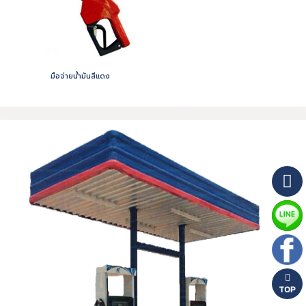
มือจ่ายน้ำมันสีแดง
TOP