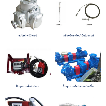
แม่ปั๊ม,โฟร์มิเตอร์
เครื่องวัดระดับน้ำมันในแทงค์
ปั้มสูบจ่ายน้ำมันดีเซล
ปั๊มสูบจ่ายน้ำมันแบบเกียร์ปั๊ม