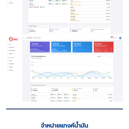
จำหน่ายแทงค์น้ำมัน